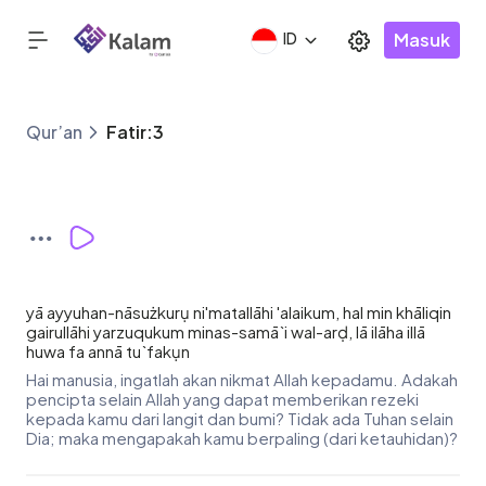
Masuk
ID
Qur’an
Fatir:3
yā ayyuhan-nāsużkurụ ni'matallāhi 'alaikum, hal min khāliqin
gairullāhi yarzuqukum minas-samā`i wal-arḍ, lā ilāha illā
huwa fa annā tu`fakụn
Hai manusia, ingatlah akan nikmat Allah kepadamu. Adakah
pencipta selain Allah yang dapat memberikan rezeki
kepada kamu dari langit dan bumi? Tidak ada Tuhan selain
Dia; maka mengapakah kamu berpaling (dari ketauhidan)?