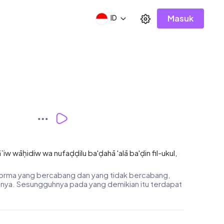
Masuk
ID
w wāḥidiw wa nufaḍḍilu ba'ḍahā 'alā ba'ḍin fil-ukul,
korma yang bercabang dan yang tidak bercabang,
sanya. Sesungguhnya pada yang demikian itu terdapat