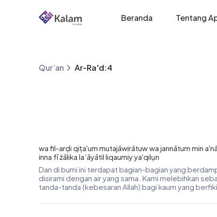
Beranda
Tentang Ap
Qur’an
Ar-Ra'd:4
wa fil-arḍi qiṭa'um mutajāwirātuw wa jannātum min a'n
inna fī żālika la`āyātil liqaumiy ya'qilụn
Dan di bumi ini terdapat bagian-bagian yang berda
disirami dengan air yang sama. Kami melebihkan seb
tanda-tanda (kebesaran Allah) bagi kaum yang berfiki