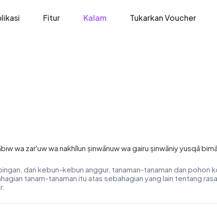
likasi
Fitur
Kalam
Tukarkan Voucher
ābiw wa zar'uw wa nakhīlun ṣinwānuw wa gairu ṣinwāniy yusqā bimā`i
mpingan, dan kebun-kebun anggur, tanaman-tanaman dan pohon 
ahagian tanam-tanaman itu atas sebahagian yang lain tentang ra
r.