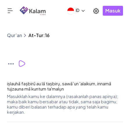
Masuk
ID
Qur’an
At-Tur:16
iṣlauhā faṣbirū au lā taṣbirụ, sawā`un 'alaikum, innamā
tujzauna mā kuntum ta'malụn
Masukklah kamu ke dalamnya (rasakanlah panas apinya);
maka baik kamu bersabar atau tidak, sama saja bagimu;
kamu diberi balasan terhadap apa yang telah kamu
kerjakan.