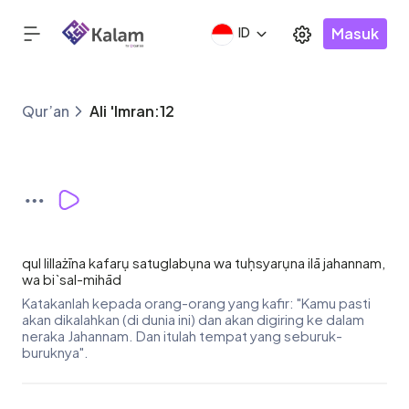
Masuk
ID
Qur’an
Ali 'Imran:12
qul lillażīna kafarụ satuglabụna wa tuḥsyarụna ilā jahannam,
wa bi`sal-mihād
Katakanlah kepada orang-orang yang kafir: "Kamu pasti
akan dikalahkan (di dunia ini) dan akan digiring ke dalam
neraka Jahannam. Dan itulah tempat yang seburuk-
buruknya".