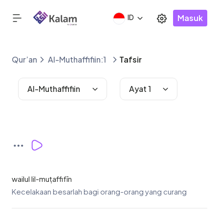
Masuk
ID
Qur’an
Al-Muthaffifiin:1
Tafsir
Al-Muthaffifiin
Ayat 1
wailul lil-muṭaffifīn
Kecelakaan besarlah bagi orang-orang yang curang