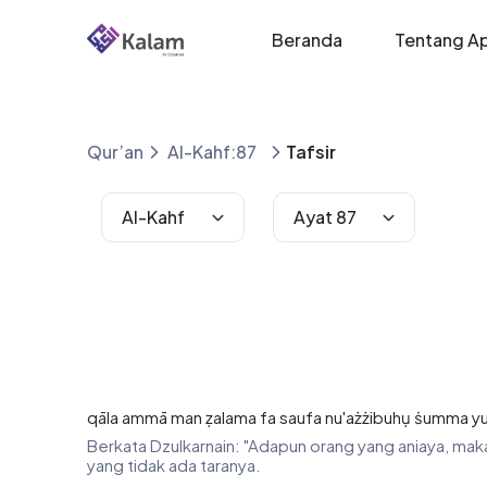
Beranda
Tentang Ap
Qur’an
Al-Kahf:87
Tafsir
Al-Kahf
Ayat 87
qāla ammā man ẓalama fa saufa nu'ażżibuhụ ṡumma yura
Berkata Dzulkarnain: "Adapun orang yang aniaya, m
yang tidak ada taranya.