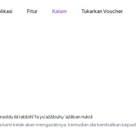
likasi
Fitur
Kalam
Tukarkan Voucher
ddu ilā rabbihī fa yu'ażżibuhụ 'ażāban nukrā
aka kami kelak akan mengazabnya, kemudian dia kembalikan kepa