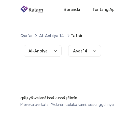
Beranda
Tentang Ap
Qur’an
Al-Anbiya:14
Tafsir
Al-Anbiya
Ayat 14
qālụ yā wailanā innā kunnā ẓālimīn
Mereka berkata: "Aduhai, celaka kami, sesungguhnya 