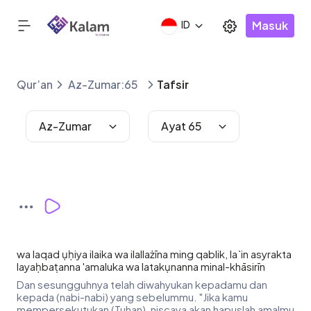
Masuk
ID
Qur’an
Az-Zumar:65
Tafsir
Az-Zumar
Ayat 65
wa laqad ụḥiya ilaika wa ilallażīna ming qablik, la`in asyrakta
layaḥbaṭanna 'amaluka wa latakụnanna minal-khāsirīn
Dan sesungguhnya telah diwahyukan kepadamu dan
kepada (nabi-nabi) yang sebelummu. "Jika kamu
mempersekutukan (Tuhan), niscaya akan hapuslah amalmu