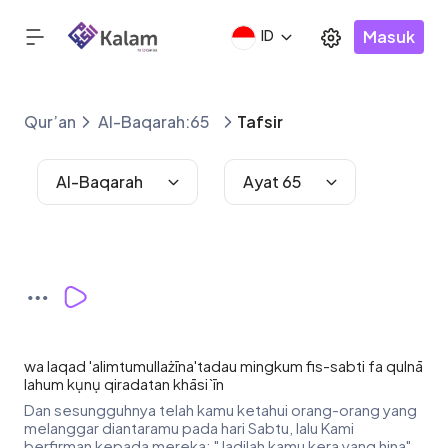
Masuk
ID
Qur’an
Al-Baqarah:65
Tafsir
Al-Baqarah
Ayat 65
wa laqad 'alimtumullażīna'tadau mingkum fis-sabti fa qulnā
lahum kụnụ qiradatan khāsi`īn
Dan sesungguhnya telah kamu ketahui orang-orang yang
melanggar diantaramu pada hari Sabtu, lalu Kami
berfirman kepada mereka: "Jadilah kamu kera yang hina".