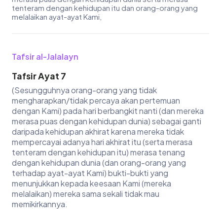
tenteram dengan kehidupan itu dan orang-orang yang
melalaikan ayat-ayat Kami,
Tafsir al-Jalalayn
Tafsir Ayat 7
(Sesungguhnya orang-orang yang tidak
mengharapkan/tidak percaya akan pertemuan
dengan Kami) pada hari berbangkit nanti (dan mereka
merasa puas dengan kehidupan dunia) sebagai ganti
daripada kehidupan akhirat karena mereka tidak
mempercayai adanya hari akhirat itu (serta merasa
tenteram dengan kehidupan itu) merasa tenang
dengan kehidupan dunia (dan orang-orang yang
terhadap ayat-ayat Kami) bukti-bukti yang
menunjukkan kepada keesaan Kami (mereka
melalaikan) mereka sama sekali tidak mau
memikirkannya.