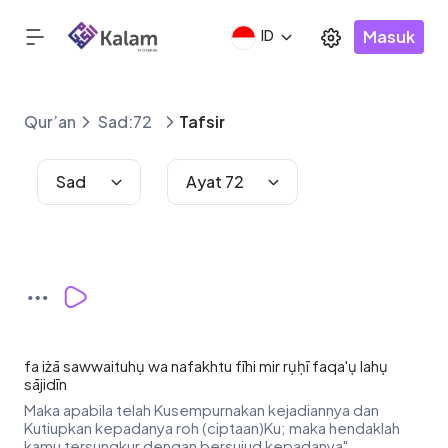
Masuk
ID
Qur’an
Sad:72
Tafsir
Sad
Ayat 72
fa iżā sawwaituhụ wa nafakhtu fīhi mir rụḥī faqa'ụ lahụ
sājidīn
Maka apabila telah Kusempurnakan kejadiannya dan
Kutiupkan kepadanya roh (ciptaan)Ku; maka hendaklah
kamu tersungkur dengan bersujud kepadanya".