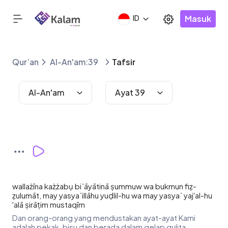
Masuk
ID
Qur’an
Al-An'am:39
Tafsir
Al-An'am
Ayat 39
wallażīna każżabụ bi`āyātinā ṣummuw wa bukmun fiẓ-
ẓulumāt, may yasya`illāhu yuḍlil-hu wa may yasya` yaj'al-hu
'alā ṣirāṭim mustaqīm
Dan orang-orang yang mendustakan ayat-ayat Kami
adalah pekak, bisu dan berada dalam gelap gulita.