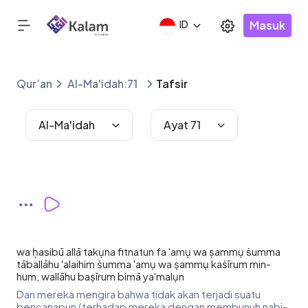
Masuk
ID
Qur’an
Al-Ma'idah:71
Tafsir
Al-Ma'idah
Ayat 71
wa ḥasibū allā takụna fitnatun fa 'amụ wa ṣammụ ṡumma
tāballāhu 'alaihim ṡumma 'amụ wa ṣammụ kaṡīrum min-
hum, wallāhu baṣīrum bimā ya'malụn
Dan mereka mengira bahwa tidak akan terjadi suatu
bencanapun (terhadap mereka dengan membunuh nabi-