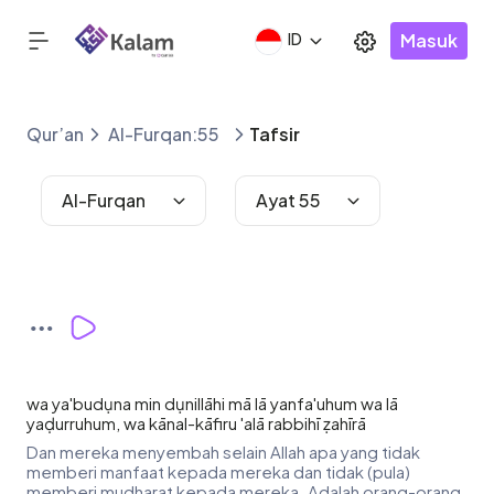
Masuk
ID
Qur’an
Al-Furqan:55
Tafsir
Al-Furqan
Ayat 55
wa ya'budụna min dụnillāhi mā lā yanfa'uhum wa lā
yaḍurruhum, wa kānal-kāfiru 'alā rabbihī ẓahīrā
Dan mereka menyembah selain Allah apa yang tidak
memberi manfaat kepada mereka dan tidak (pula)
memberi mudharat kepada mereka. Adalah orang-orang