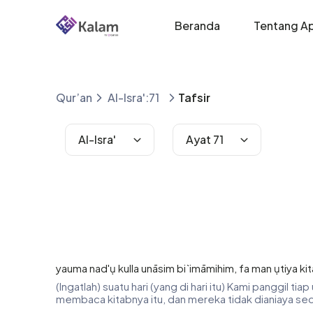
Beranda
Tentang Ap
Qur’an
Al-Isra':71
Tafsir
Al-Isra'
Ayat 71
yauma nad'ụ kulla unāsim bi`imāmihim, fa man ụtiya kit
(Ingatlah) suatu hari (yang di hari itu) Kami panggil
membaca kitabnya itu, dan mereka tidak dianiaya sed