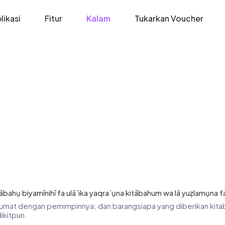
likasi
Fitur
Kalam
Tukarkan Voucher
ābahụ biyamīnihī fa ulā`ika yaqra`ụna kitābahum wa lā yuẓlamụna fa
 tiap umat dengan pemimpinnya; dan barangsiapa yang diberikan ki
ikitpun.