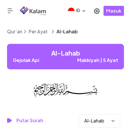
Masuk
ID
Qur’an
Per Ayat
Al-Lahab
Al-Lahab
Gejolak Api
Makkiyah | 5 Ayat
Putar Surah
Al-Lahab