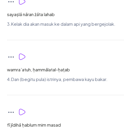
sayaṣlā nāran żāta lahab
3.Kelak dia akan masuk ke dalam api yang bergejolak.
wamra`atuh, ḥammālatal-ḥaṭab
4.Dan (begitu pula) istrinya, pembawa kayu bakar.
fī jīdihā ḥablum mim masad