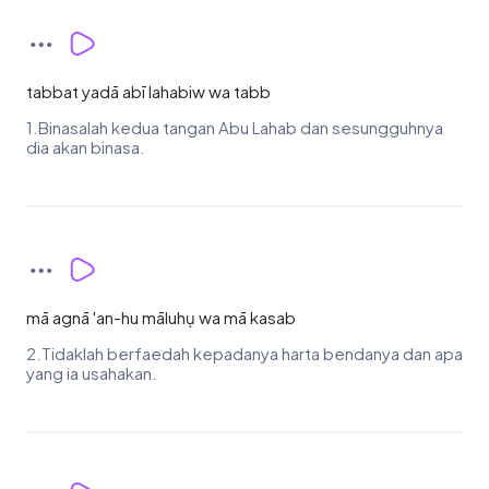
tabbat yadā abī lahabiw wa tabb
1.Binasalah kedua tangan Abu Lahab dan sesungguhnya
dia akan binasa.
mā agnā 'an-hu māluhụ wa mā kasab
2.Tidaklah berfaedah kepadanya harta bendanya dan apa
yang ia usahakan.