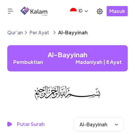
Masuk
ID
Qur’an
Per Ayat
Al-Bayyinah
Al-Bayyinah
Pembuktian
Madaniyah | 8 Ayat
Putar Surah
Al-Bayyinah