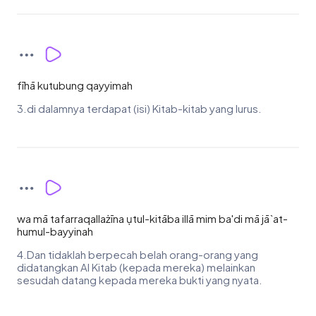
fīhā kutubung qayyimah
3.di dalamnya terdapat (isi) Kitab-kitab yang lurus.
wa mā tafarraqallażīna ụtul-kitāba illā mim ba'di mā jā`at-
humul-bayyinah
4.Dan tidaklah berpecah belah orang-orang yang
didatangkan Al Kitab (kepada mereka) melainkan
sesudah datang kepada mereka bukti yang nyata.