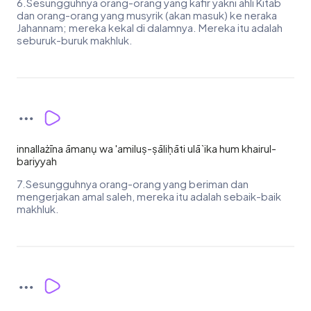
6.Sesungguhnya orang-orang yang kafir yakni ahli Kitab
dan orang-orang yang musyrik (akan masuk) ke neraka
Jahannam; mereka kekal di dalamnya. Mereka itu adalah
seburuk-buruk makhluk.
innallażīna āmanụ wa 'amiluṣ-ṣāliḥāti ulā`ika hum khairul-
bariyyah
7.Sesungguhnya orang-orang yang beriman dan
mengerjakan amal saleh, mereka itu adalah sebaik-baik
makhluk.