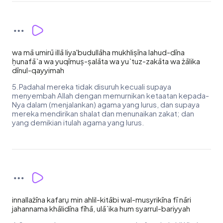
wa mā umirū illā liya'budullāha mukhliṣīna lahud-dīna
ḥunafā`a wa yuqīmuṣ-ṣalāta wa yu`tuz-zakāta wa żālika
dīnul-qayyimah
5.Padahal mereka tidak disuruh kecuali supaya
menyembah Allah dengan memurnikan ketaatan kepada-
Nya dalam (menjalankan) agama yang lurus, dan supaya
mereka mendirikan shalat dan menunaikan zakat; dan
yang demikian itulah agama yang lurus.
innallażīna kafarụ min ahlil-kitābi wal-musyrikīna fī nāri
jahannama khālidīna fīhā, ulā`ika hum syarrul-bariyyah