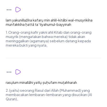
lam yakunillażīna kafarụ min ahlil-kitābi wal-musyrikīna
munfakkīna ḥattā ta`tiyahumul-bayyinah
1.Orang-orang kafir yakni ahli Kitab dan orang-orang
musyrik (mengatakan bahwa mereka) tidak akan
meninggalkan (agamanya) sebelum datang kepada
mereka bukti yang nyata,
rasụlum minallāhi yatlụ ṣuḥufam muṭahharah
2.(yaitu) seorang Rasul dari Allah (Muhammad) yang
membacakan lembaran-lembaran yang disucikan (Al
Quran),