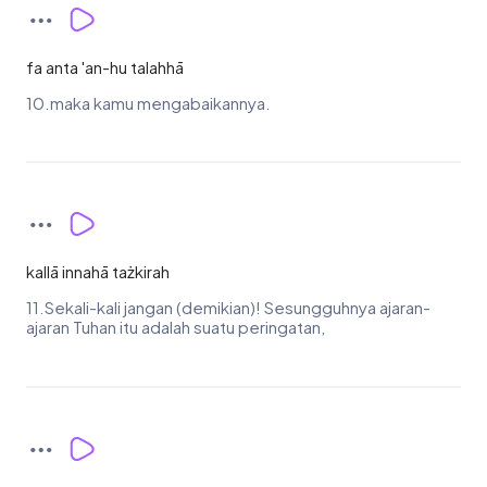
fa anta 'an-hu talahhā
10.maka kamu mengabaikannya.
kallā innahā tażkirah
11.Sekali-kali jangan (demikian)! Sesungguhnya ajaran-
ajaran Tuhan itu adalah suatu peringatan,