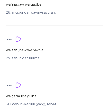
wa 'inabaw wa qaḍbā
28.anggur dan sayur-sayuran,
wa zaitụnaw wa nakhlā
29.zaitun dan kurma,
wa ḥadā`iqa gulbā
30.kebun-kebun (yang) lebat,