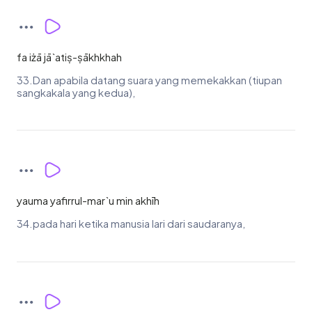
fa iżā jā`atiṣ-ṣākhkhah
33.Dan apabila datang suara yang memekakkan (tiupan
sangkakala yang kedua),
yauma yafirrul-mar`u min akhīh
34.pada hari ketika manusia lari dari saudaranya,