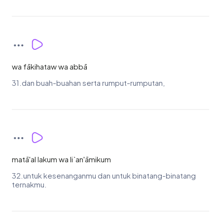
wa fākihataw wa abbā
31.dan buah-buahan serta rumput-rumputan,
matā'al lakum wa li`an'āmikum
32.untuk kesenanganmu dan untuk binatang-binatang
ternakmu.