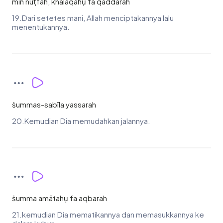
min nuṭfah, khalaqahụ fa qaddarah
19.Dari setetes mani, Allah menciptakannya lalu
menentukannya.
ṡummas-sabīla yassarah
20.Kemudian Dia memudahkan jalannya.
ṡumma amātahụ fa aqbarah
21.kemudian Dia mematikannya dan memasukkannya ke