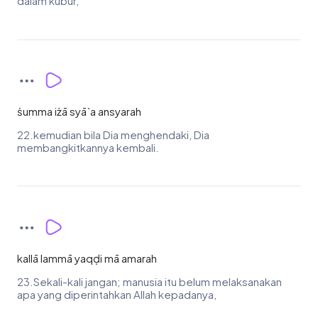
dalam kubur,
ṡumma iżā syā`a ansyarah
22.kemudian bila Dia menghendaki, Dia
membangkitkannya kembali.
kallā lammā yaqḍi mā amarah
23.Sekali-kali jangan; manusia itu belum melaksanakan
apa yang diperintahkan Allah kepadanya,