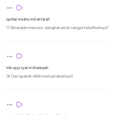
qutilal-insānu mā akfarah
17.Binasalah manusia; alangkah amat sangat kekafirannya?
min ayyi syai`in khalaqah
18.Dari apakah Allah menciptakannya?