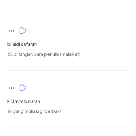
bi`aidī safarah
15.di tangan para penulis (malaikat),
kirāmim bararah
16.yang mulia lagi berbakti.