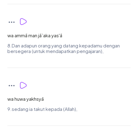
wa ammā man jā`aka yas'ā
8.Dan adapun orang yang datang kepadamu dengan
bersegera (untuk mendapatkan pengajaran),
wa huwa yakhsyā
9.sedang ia takut kepada (Allah),