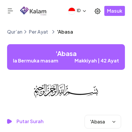
Masuk
ID
Qur’an
Per Ayat
'Abasa
'Abasa
Ia Bermuka masam
Makkiyah | 42 Ayat
Putar Surah
'Abasa