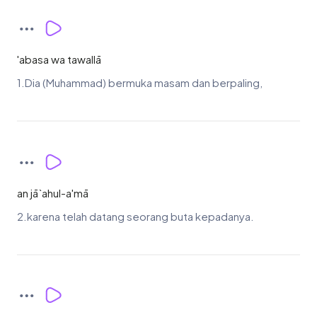
'abasa wa tawallā
1.Dia (Muhammad) bermuka masam dan berpaling,
an jā`ahul-a'mā
2.karena telah datang seorang buta kepadanya.