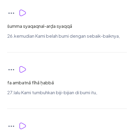
ṡumma syaqaqnal-arḍa syaqqā
26.kemudian Kami belah bumi dengan sebaik-baiknya,
fa ambatnā fīhā ḥabbā
27.lalu Kami tumbuhkan biji-bijian di bumi itu,