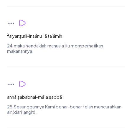
falyanẓuril-insānu ilā ṭa'āmih
24.maka hendaklah manusia itu memperhatikan
makanannya.
annā ṣababnal-mā`a ṣabbā
25.Sesungguhnya Kami benar-benar telah mencurahkan
air (dari langit),