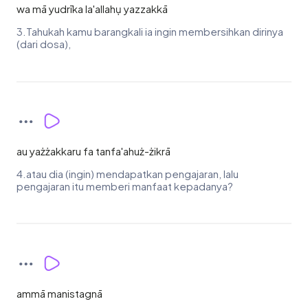
wa mā yudrīka la'allahụ yazzakkā
3.Tahukah kamu barangkali ia ingin membersihkan dirinya
(dari dosa),
au yażżakkaru fa tanfa'ahuż-żikrā
4.atau dia (ingin) mendapatkan pengajaran, lalu
pengajaran itu memberi manfaat kepadanya?
ammā manistagnā