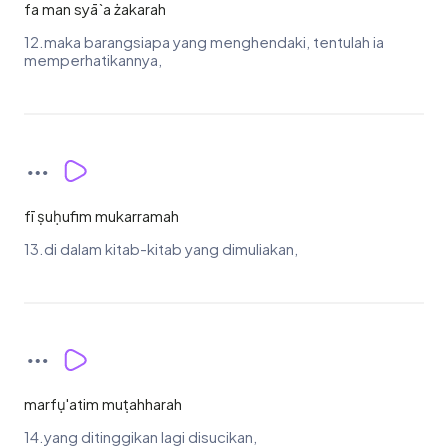
fa man syā`a żakarah
12.maka barangsiapa yang menghendaki, tentulah ia
memperhatikannya,
fī ṣuḥufim mukarramah
13.di dalam kitab-kitab yang dimuliakan,
marfụ'atim muṭahharah
14.yang ditinggikan lagi disucikan,