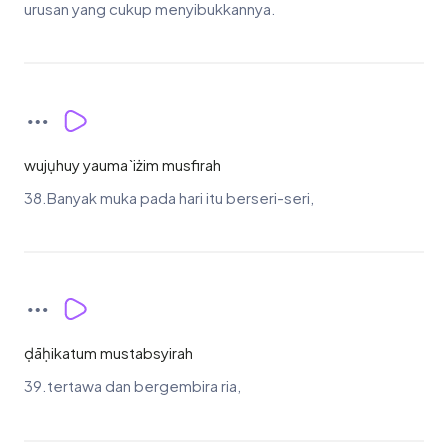
urusan yang cukup menyibukkannya.
wujụhuy yauma`iżim musfirah
38.Banyak muka pada hari itu berseri-seri,
ḍāḥikatum mustabsyirah
39.tertawa dan bergembira ria,