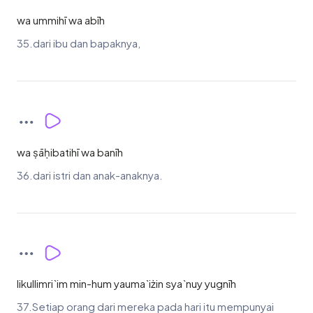
wa ummihī wa abīh
35.dari ibu dan bapaknya,
wa ṣāḥibatihī wa banīh
36.dari istri dan anak-anaknya.
likullimri`im min-hum yauma`iżin sya`nuy yugnīh
37.Setiap orang dari mereka pada hari itu mempunyai