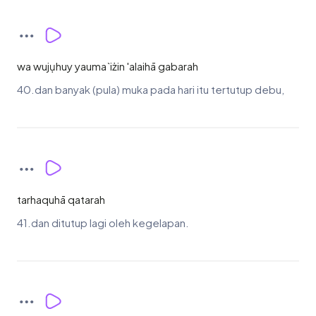
wa wujụhuy yauma`iżin 'alaihā gabarah
40.dan banyak (pula) muka pada hari itu tertutup debu,
tarhaquhā qatarah
41.dan ditutup lagi oleh kegelapan.