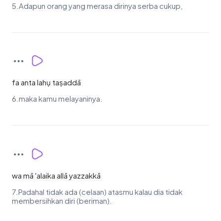
5.Adapun orang yang merasa dirinya serba cukup,
fa anta lahụ taṣaddā
6.maka kamu melayaninya.
wa mā 'alaika allā yazzakkā
7.Padahal tidak ada (celaan) atasmu kalau dia tidak
membersihkan diri (beriman).