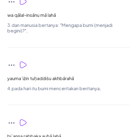
wa qālal-insānu mā lahā
3.dan manusia bertanya: "Mengapa bumi (menjadi
begini)?",
yauma`iżin tuḥaddiṡu akhbārahā
4.pada hari itu bumi menceritakan beritanya,
bi`anna rabbaka auḥā lahā