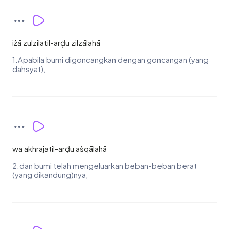
iżā zulzilatil-arḍu zilzālahā
1.Apabila bumi digoncangkan dengan goncangan (yang
dahsyat),
wa akhrajatil-arḍu aṡqālahā
2.dan bumi telah mengeluarkan beban-beban berat
(yang dikandung)nya,