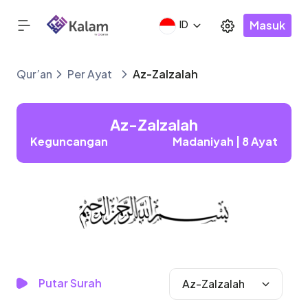
Masuk
ID
Qur’an
Per Ayat
Az-Zalzalah
Az-Zalzalah
Keguncangan
Madaniyah | 8 Ayat
Putar Surah
Az-Zalzalah