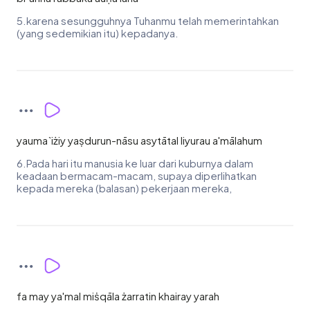
5.karena sesungguhnya Tuhanmu telah memerintahkan
(yang sedemikian itu) kepadanya.
yauma`iżiy yaṣdurun-nāsu asytātal liyurau a'mālahum
6.Pada hari itu manusia ke luar dari kuburnya dalam
keadaan bermacam-macam, supaya diperlihatkan
kepada mereka (balasan) pekerjaan mereka,
fa may ya'mal miṡqāla żarratin khairay yarah