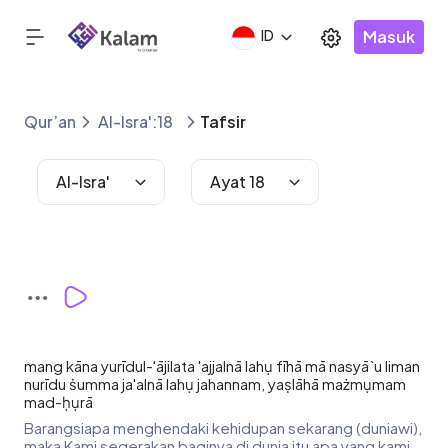
Masuk
ID
Qur’an
Al-Isra':18
Tafsir
Al-Isra'
Ayat 18
mang kāna yurīdul-'ājilata 'ajjalnā lahụ fīhā mā nasyā`u liman
nurīdu ṡumma ja'alnā lahụ jahannam, yaṣlāhā mażmụmam
mad-ḥụrā
Barangsiapa menghendaki kehidupan sekarang (duniawi),
maka Kami segerakan baginya di dunia itu apa yang kami