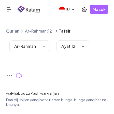
Masuk
ID
Qur’an
Ar-Rahman:12
Tafsir
Ar-Rahman
Ayat 12
wal-ḥabbu żul-'aṣfi war-raiḥān
Dan biji-bijian yang berkulit dan bunga-bunga yang harum
baunya.