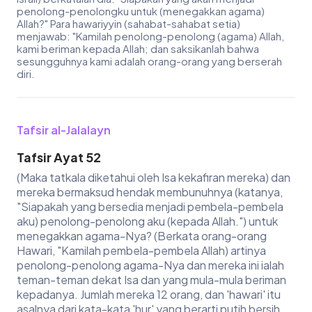
penolong-penolongku untuk (menegakkan agama)
Allah?" Para hawariyyin (sahabat-sahabat setia)
menjawab: "Kamilah penolong-penolong (agama) Allah,
kami beriman kepada Allah; dan saksikanlah bahwa
sesungguhnya kami adalah orang-orang yang berserah
diri.
Tafsir al-Jalalayn
Tafsir Ayat 52
(Maka tatkala diketahui oleh Isa kekafiran mereka) dan
mereka bermaksud hendak membunuhnya (katanya,
"Siapakah yang bersedia menjadi pembela-pembela
aku) penolong-penolong aku (kepada Allah.") untuk
menegakkan agama-Nya? (Berkata orang-orang
Hawari, "Kamilah pembela-pembela Allah) artinya
penolong-penolong agama-Nya dan mereka ini ialah
teman-teman dekat Isa dan yang mula-mula beriman
kepadanya. Jumlah mereka 12 orang, dan 'hawari' itu
asalnya dari kata-kata 'hur' yang berarti putih bersih.