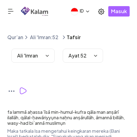
Masuk
ID
Qur’an
Ali 'Imran:52
Tafsir
Ali 'Imran
Ayat 52
fa lammā aḥassa 'īsā min-humul-kufra qāla man anṣārī
ilallāh, qālal-ḥawāriyyụna naḥnu anṣārullāh, āmannā billāh,
wasy-had bi`annā muslimụn
Maka tatkala Isa mengetahui keingkaran mereka (Bani
lsrail) berkatalah dia: "Siapakah yang akan menjadi