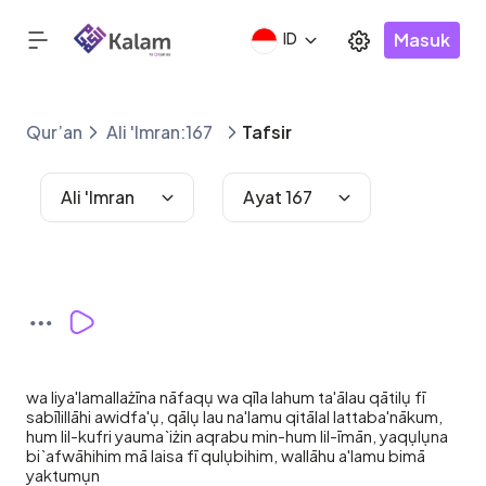
Masuk
ID
Qur’an
Ali 'Imran:167
Tafsir
Ali 'Imran
Ayat 167
wa liya'lamallażīna nāfaqụ wa qīla lahum ta'ālau qātilụ fī
sabīlillāhi awidfa'ụ, qālụ lau na'lamu qitālal lattaba'nākum,
hum lil-kufri yauma`iżin aqrabu min-hum lil-īmān, yaqụlụna
bi`afwāhihim mā laisa fī qulụbihim, wallāhu a'lamu bimā
yaktumụn