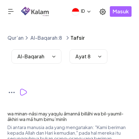
Masuk
ID
Qur’an
Al-Baqarah:8
Tafsir
Al-Baqarah
Ayat 8
wa minan-nāsi may yaqụlu āmannā billāhi wa bil-yaumil-
ākhiri wa mā hum bimu`minīn
Di antara manusia ada yang mengatakan: "Kami beriman
kepada Allah dan Hari kemudian," pada hal mereka itu
sesungguhnya bukan orang-orang yang beriman.